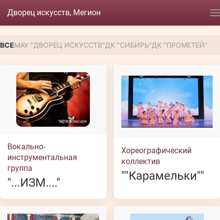
Дворец искусств, Мегион
ВСЕ
МАУ "ДВОРЕЦ ИСКУССТВ"
ДК "СИБИРЬ"
ДК "ПРОМЕТЕЙ"
Вокально-
Хореографический
инструментальная
коллектив
группа
""Карамельки""
"...ИЗМ...."