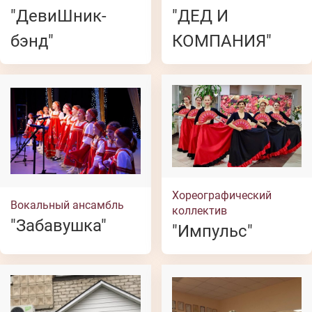
"ДевиШник-
"ДЕД И
бэнд"
КОМПАНИЯ"
Хореографический
Вокальный ансамбль
коллектив
"Забавушка"
"Импульс"