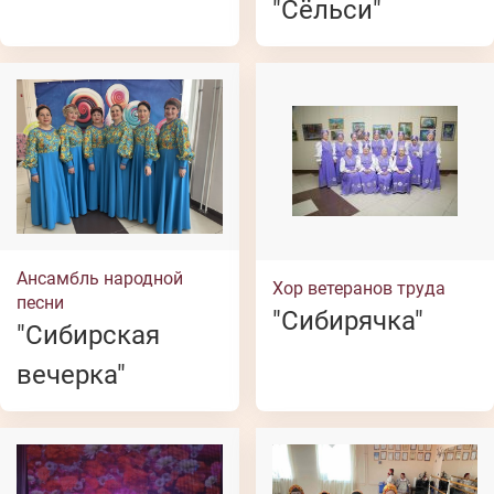
"Сёльси"
Ансамбль народной
Хор ветеранов труда
песни
"Сибирячка"
"Сибирская
вечерка"