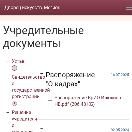
Дворец искусств, Мегион
Учредительные
документы
Устав
2
Распоряжение
16.07.2025
Свидетельство
"О кадрах"
о
государственной
регистрации
Распоряжение ВрИО Илюхина
1
НВ.pdf (206.48 КБ)
Решение
учредителя
о
02.05.2024
создании