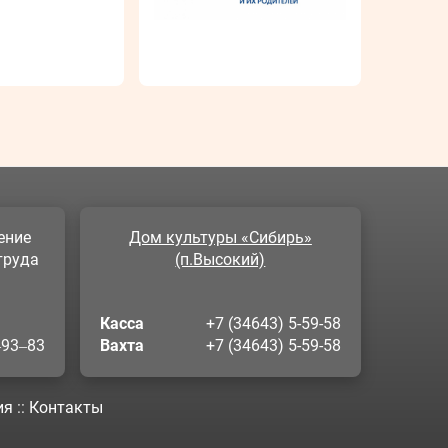
ение
Дом культуры «Сибирь»
труда
(п.Высокий)
Касса
+7 (34643) 5-59-58
‒93‒83
Вахта
+7 (34643) 5-59-58
ия
::
Контакты
лях совершенствования нашего веб-сайта